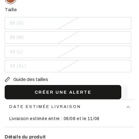
Taille
36 (S)
Variante
épuisée
ou
38 (M)
indisponible
Variante
épuisée
ou
40 (L)
indisponible
Variante
épuisée
ou
42 (XL)
indisponible
Variante
épuisée
ou
Guide des tailles
indisponible
CRÉER UNE ALERTE
DATE ESTIMÉE LIVRAISON
Livraison estimée entre : 08/08 et le 11/08
Détails du produit