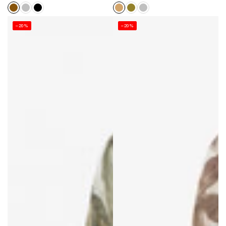
normal
de
normal
de
vente
vente
–20%
–20%