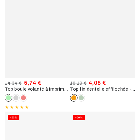
5,74 €
4,08 €
14,34 €
10,19 €
Top boule volanté à imprimés - vert d'eau
Top fin dentelle effilochée - moutarde
Prix
Prix
Prix
Prix
normal
de
normal
de
vente
vente
–20%
–20%