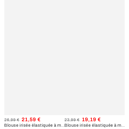
21,59 €
19,19 €
26,99 €
23,99 €
Blouse irisée élastiquée à manches longues - Bronze
Blouse irisée élastiquée à motifs coeurs - Or
Prix
Prix
Prix
Prix